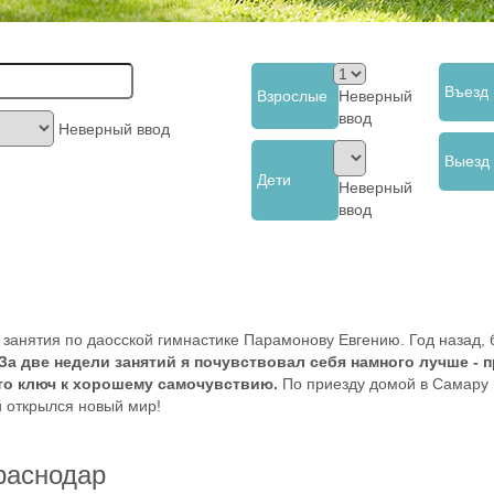
Въезд
Взрослые
Неверный
ввод
Неверный ввод
Выезд
Дети
Неверный
ввод
занятия по даосской гимнастике Парамонову Евгению. Год назад, б
За две недели занятий я почувствовал себя намного лучше - 
это ключ к хорошему самочувствию.
По приезду домой в Самару 
 открылся новый мир!
раснодар