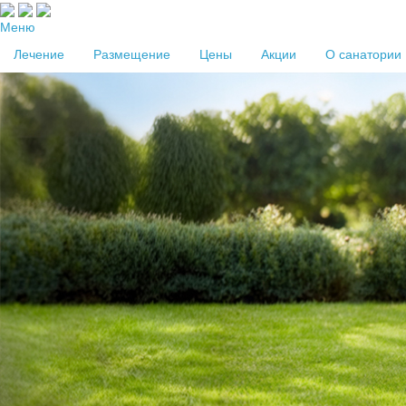
Меню
Лечение
Размещение
Цены
Акции
О санатории